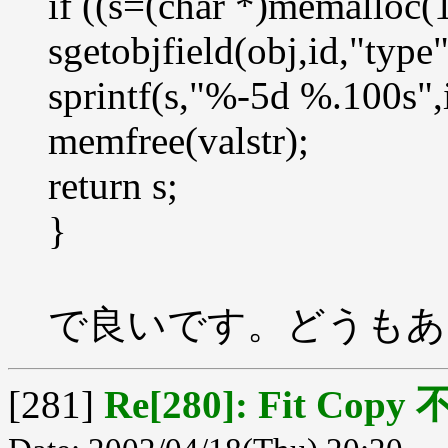
if ((s=(char *)memallo
sgetobjfield(obj,id,"t
sprintf(s,"%-5d %.100s",i
memfree(valstr);
return s;
}
で良いです。どうもあ
[281]
Re[280]: Fit Cop