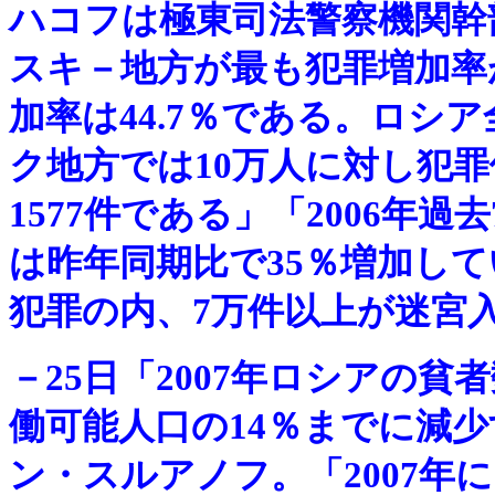
ハコフは極東司法警察機関幹
スキ－地方が最も犯罪増加率
加率は44.7％である。ロシア
ク地方では10万人に対し犯罪
1577件である」「2006年
は昨年同期比で35％増加して
犯罪の内、7万件以上が迷宮
－
25日「2007年ロシアの
働可能人口の14％までに減
ン・スルアノフ。「2007年