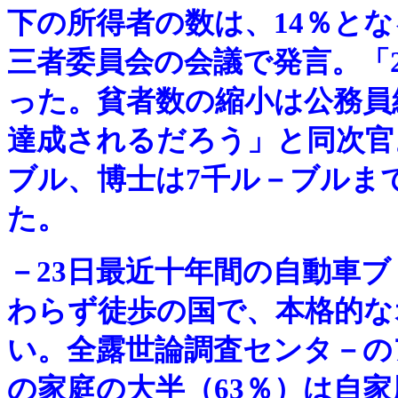
下の所得者の数は、14％と
三者委員会の会議で発言。「20
った。貧者数の縮小は公務員
達成されるだろう」と同次官。
ブル、博士は7千ル－ブルま
た。
－
23日最近十年間の自動車
わらず徒歩の国で、本格的な
い。全露世論調査センタ－の
の家庭の大半（63％）は自家