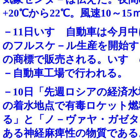
+20℃から22℃。風速10～
－
11日いすゞ自動車は今月
のフルスケ－ル生産を開始す
の商標で販売される。いすゞ
－自動車工場で行われる。
－
10日「先週ロシアの経済水
の着水地点で有毒ロケット燃
る」と「ノ－ヴァヤ・ガゼタ
ある神経麻痺性の物質である