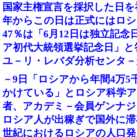
国家主権宣言を採択した日を祝
年からこの日は正式にはロシ
47％は「6月12日は独立記
ア初代大統領選挙記念日」と
ユ－リ・レバダ分析センタ－
－
9日「ロシアから年間4万5
かけている」とロシア科学ア
者、アカデミ－会員ゲンナジ
ロシア人が出稼ぎで国外に滞
世紀におけるロシアの人口発