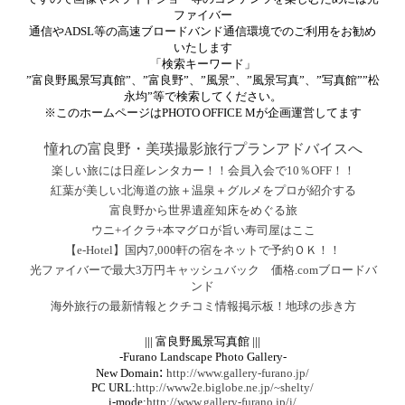
ファイバー
通信やADSL等の高速ブロードバンド通信環境でのご利用をお勧め
いたします
「検索キーワード」
”富良野風景写真館”、”富良野”、”風景”、”風景写真”、”写真館””松
永均”等で検索してください。
※このホームページはPHOTO OFFICE Mが企画運営してます
憧れの富良野・美瑛撮影旅行プランアドバイスへ
楽しい旅には日産レンタカー！！会員入会で10％OFF！！
紅葉が美しい北海道の旅＋温泉＋グルメをプロが紹介する
富良野から世界遺産知床をめぐる旅
ウニ+イクラ+本マグロが旨い寿司屋はここ
【e-Hotel】国内7,000軒の宿をネットで予約ＯＫ！！
光ファイバーで最大3万円キャッシュバック 価格.comブロードバ
ンド
海外旅行の最新情報とクチコミ情報掲示板！地球の歩き方
||| 富良野風景写真館 |||
-Furano Landscape Photo Gallery-
:
New Domain
http://www.gallery-furano.jp/
PC URL
:
http://www2e.biglobe.ne.jp/~shelty/
i-mode:
http://www.gallery-furano.jp/i/