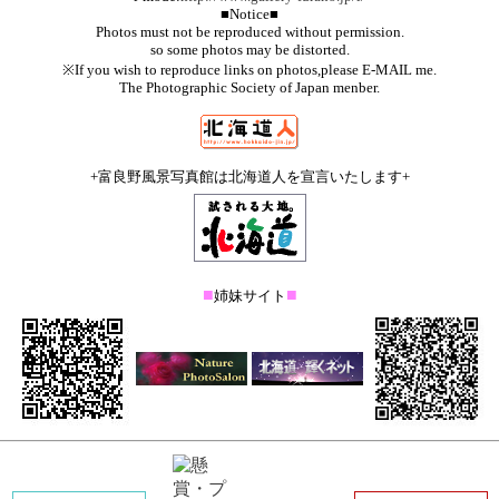
■Notice■
Photos must not be reproduced without permission.
so some photos may be distorted.
※If you wish to reproduce links on photos,please E-MAIL me.
The Photographic Society of Japan menber.
+富良野風景写真館は北海道人を宣言いたします+
■
■
姉妹サイト