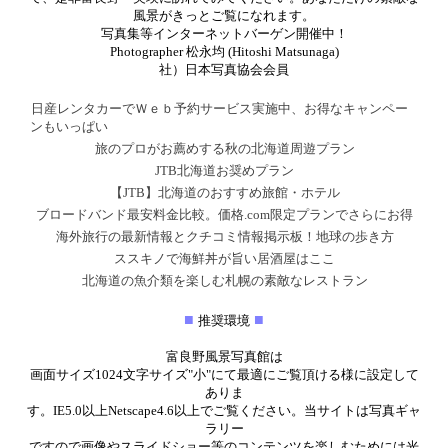
風景が
きっとご覧になれます。
写真集等インターネットバーゲン開催中！
Photographer 松永均 (Hitoshi Matsunaga)
社）日本写真協会会員
日産レンタカーでＷｅｂ予約サービス実施中、お得なキャンペー
ンもいっぱい
旅のプロがお薦めする秋の北海道周遊プラン
JTB北海道お奨めプラン
【JTB】北海道のおすすめ旅館・ホテル
ブロードバンド最安料金比較。価格.com限定プランでさらにお得
海外旅行の最新情報とクチコミ情報掲示板！地球の歩き方
ススキノで海鮮丼が旨い居酒屋はここ
北海道の魚介類を楽しむ札幌の素敵なレストラン
■
■
推奨環境
富良野風景写真館は
画面サイズ
1024
文字サイズ"小"にて最適にご覧頂ける様に設定して
ありま
す。
IE5.0以上Netscape4.6
以上でご覧ください。当サイトは写真ギャ
ラリー
ですので画像やスライドショー等のコンテンツを楽しむためには光