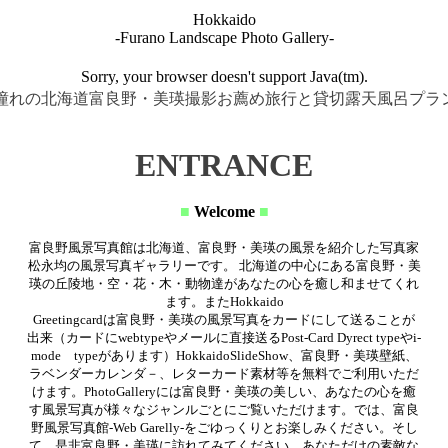
Hokkaido
-Furano Landscape Photo Gallery-
Sorry, your browser doesn't support Java(tm).
憧れの北海道富良野・美瑛撮影お薦め旅行と貸切露天風呂プラ
ENTRANCE
■
Welcome
■
富良野風景写真館は北海道、富良野・美瑛の風景を紹介した写真家
松永均の風景写真ギャラリーです。 北海道の中心にある富良野・美
瑛の丘陵地・空・花・木・動物達があなたの心を癒し和ませてくれ
ます。またHokkaido
Greetingcardは富良野・美瑛の風景写真をカードにして送ることが
出来（カードにwebtypeやメールに直接送るPost-Card Dyrect typeやi-
mode typeがあります）HokkaidoSlideShow、富良野・美瑛壁紙、
ラベンダーカレンダ－、レターカード素材等を無料でご利用いただ
けます。PhotoGallery
には富良野・美瑛の美しい、あなたの心を癒
す風景写真が様々なジャンルごとにご覧いただけます。
では、富良
野風景写真館-Web Garelly-をごゆっくりとお楽しみください。
そし
て、是非富良野・美瑛に訪れてみてください。あなただけの素敵な