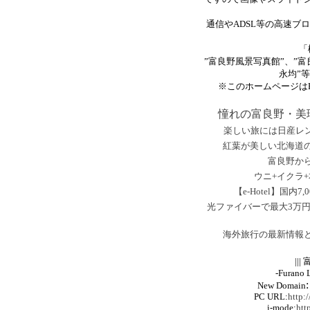
通信やADSL等の高速ブ
「
”富良野風景写真館”、”富良
永均”
※このホームページはPH
憧れの富良野・美
楽しい旅には日産レン
紅葉が美しい北海道
富良野か
ウニ+イクラ
【e-Hotel】国
光ファイバーで最大3万円
海外旅行の最新情報
||
-Furano 
New Domain
PC URL
:
http:
i-mode:
htt