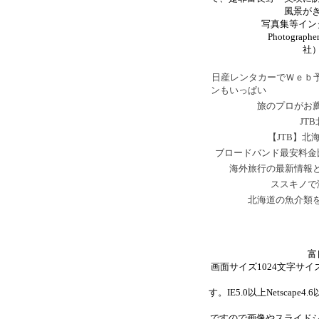
風景が
写真集等イン
Photographe
社
日産レンタカーでＷｅｂ
ンもいっぱい
旅のプロがお
JT
【JTB】
ブロードバンド最安料金比
海外旅行の最新情報
ススキノで
北海道の魚介類
富
画面サイズ
1024
文字サイ
す。
IE5.0以上Netscape4.6
ですので画像やスライド