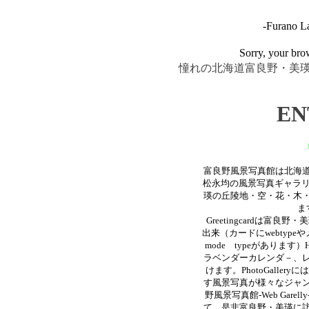
-Furano L
Sorry, your bro
憧れの北海道富良野・美
EN
富良野風景写真館は北海
松永均の風景写真ギャラリ
瑛の丘陵地・空・花・木
ま
Greetingcardは富
出来（カードにwebtypeやメール
mode typeがあります）H
ラベンダーカレンダ－、
けます。PhotoGallery
には
す風景写真が様々なジャ
野風景写真館-Web Gar
て、是非富良野・美瑛に