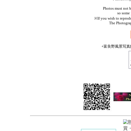
Photos must not b
so some 
※If you wish to reprod
The Photograp
+富良野風景写真