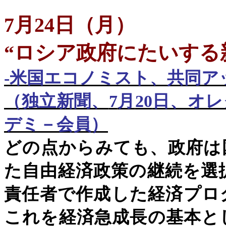
7
月
24
日
（
月
）
“ロシア政府にたいする
-
米国エコノミスト、共同ア
（独立新聞、
7
月
20
日、オレ
デミ－会員）
どの点からみても、政府は
た自由経済政策の継続を選
責任者で作成した経済プロ
これを経済急成長の基本と