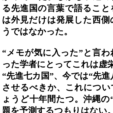
る先進国の言葉で語ること
は外見だけは発展した西側
うではなかった。
“
メモが気に入った
”
と言わ
った学者にとってこれは虚
“
先進七カ国
”
、今では
“
先進
させるべきか、これについ
ょうど十年間たつ。沖縄の
題を予測するつもりはない