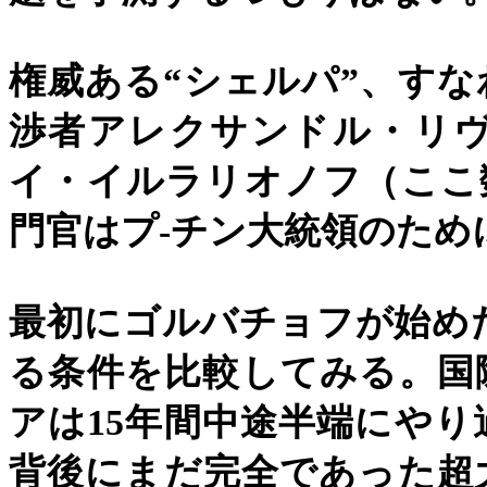
権威ある
“
シェルパ
”
、すな
渉者アレクサンドル・リ
イ・イルラリオノフ（ここ
門官はプ
-
チン大統領のため
最初にゴルバチョフが始め
る条件を比較してみる。国
アは
15
年間中途半端にやり
背後にまだ完全であった超