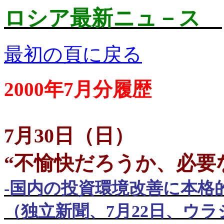
ロシア最新ニュ－ス
最初の頁に戻る
2000年7月分履歴
7
月
30
日
（
日
）
“不愉快だろうか、必要
-
国内の投資環境改善に本格
（独立新聞、
7
月
22
日、ウラ