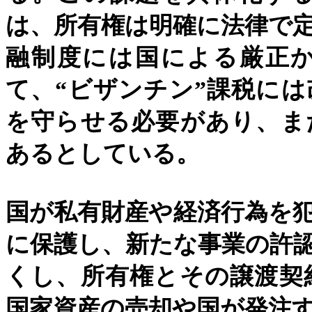
は、所有権は明確に法律で
融制度には国による厳正
て、
“
ビザンチン
”
課税には
を守らせる必要があり、ま
あるとしている。
国が私有財産や経済行為を
に保護し、新たな事業の許
くし、所有権とその譲渡契
国家資産の売却や国が発注