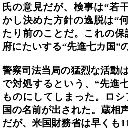
氏の意見だが、検事は
“
若
かし決めた方針の逸脱は
“
たり前のことだ。これの保
府にたいする
“
先進七カ国
”
警察司法当局の猛烈な活動
で対処するという、
“
先進
ものにしてしまった。ロシ
国の名前が出された。蔵相
だが、米国財務省は早くも
1