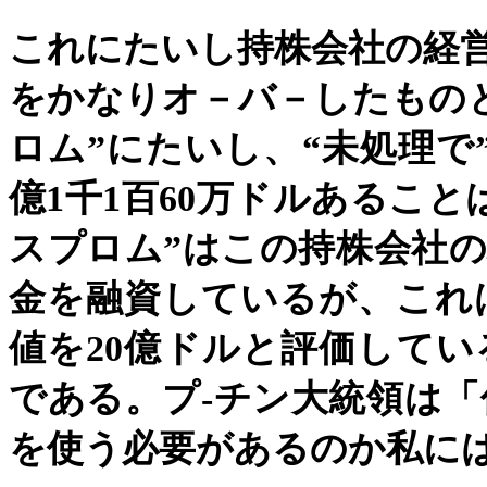
これにたいし持株会社の経
をかなりオ－バ－したもの
ロム
”
にたいし、
“
未処理で
億
1
千
1
百
60
万ドルあること
スプロム
”
はこの持株会社の
金を融資しているが、これ
値を
20
億ドルと評価してい
である。プ
-
チン大統領は「
を使う必要があるのか私に