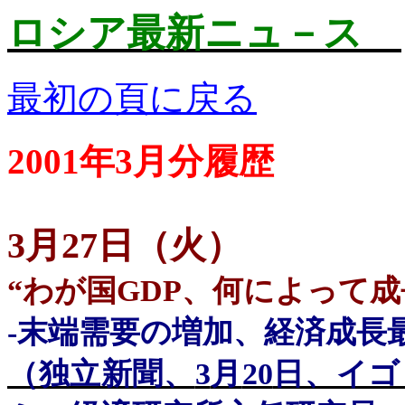
ロシア最新ニュ－ス
最初の頁に戻る
2001年3月分履歴
3
月
27
日
（
火
）
“
わが国
GDP
、何によって成
-
末端需要の増加、経済成長
（独立新聞、
3
月
20
日、イゴ