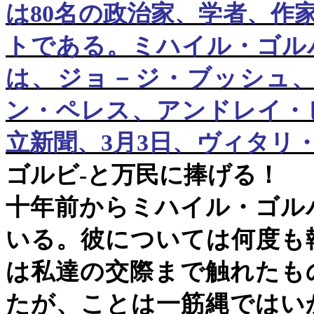
は
80
名の政治家、学者、作
トである。ミハイル・ゴル
は、ジョ－ジ・ブッシュ
ン・ペレス、アンドレイ・
立新聞、
3
月
3
日、ヴィタリ
ゴルビ
-
と万民に捧げる！
十年前からミハイル・ゴル
いる。彼については何度も
は私達の交際まで触れたも
たが、ことは一筋縄ではい