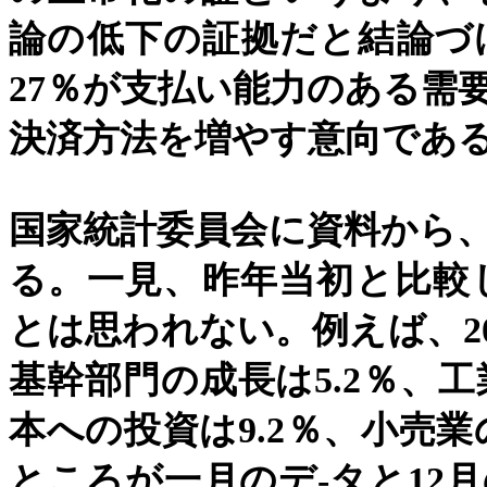
論の低下の証拠だと結論づ
27
％が支払い能力のある需
決済方法を増やす意向であ
国家統計委員会に資料から
る。一見、昨年当初と比較
とは思われない。例えば、
2
基幹部門の成長は
5.2
％、工
本への投資は
9.2
％、小売業
ところが一月のデ
-
タと
12
月