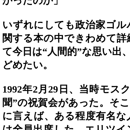
かったのか」
いずれにしても政治家ゴル
関する本の中できわめて詳
て今日は
“
人間的
”
な思い出
どめたい。
1992
年
2
月
29
日、当時モス
聞
”
の祝賀会があった。そこ
に言えば、ある程度有名な
は全員出席した。エリツイ