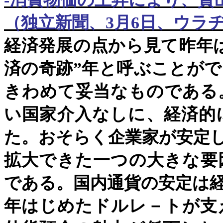
（独立新聞、
3
月
6
日、ウラ
経済発展の点から見て昨年
済の奇跡
”
年と呼ぶことがで
きわめて妥当なものである
い国家介入なしに、経済的
た。おそらく企業家が安定
拡大できた一つの大きな要
である。国内通貨の安定は
年はじめたドルレ－トが支