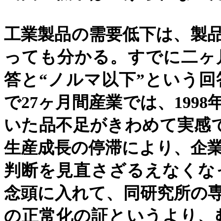
工業製品の需要低下は、製
っても分かる。すでに二ヶ
答と
“
ノルマ以下
”
という回
で
27
ヶ月間産業では、
1998
いた品不足がきわめて実感
生産成長の停滞により、企
判断を見直さざるえなくな
念頭に入れて、同研究所の
の正常化の証というより、