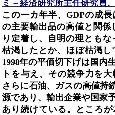
ミ－経済研究所主任研究員
この一カ年半、
GDP
の成長
の主要輸出品の高値と関係
り定着し、自明の理ともな
枯渇したとか、ほぼ枯渇し
1998
年の平価切下げは国内
トを与え、その競争力を大
さらに石油、ガスの高値持
源であり、輸出企業や国家
あり続けている。ところが