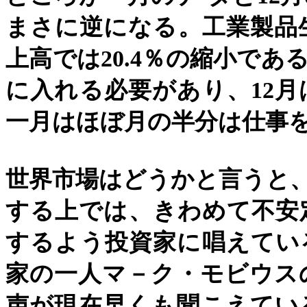
まさに逆になる。工業製品
上高では
20.4
％の縮小であ
に入れる必要があり、
12
月
一月はほぼ月の半分は仕事
世界市場はどうかと言うと
する上では、きわめて不安
するよう投資家に唱えてい
家の一人マ－ク・モビウス
声が現在早くも聞こえてい