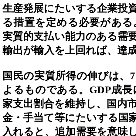
生産発展にたいする企業投
る措置を定める必要がある
実質的支払い能力のある需
輸出が輸入を上回れば、達
国民の実質所得の伸びは、
7
よるものである。
GDP
成長
家支出割合を維持し、国内
金・手当て等にたいする国
入れると、追加需要を意味