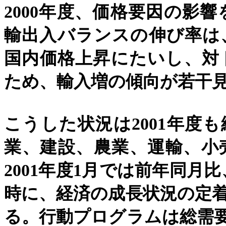
2000
年度、価格要因の影響
輸出入バランスの伸び率は
国内価格上昇にたいし、対
ため、輸入増の傾向が若干
こうした状況は
2001
年度も
業、建設、農業、運輸、小
2001
年度
1
月では前年同月比
時に、経済の成長状況の定
る。行動プログラムは総需