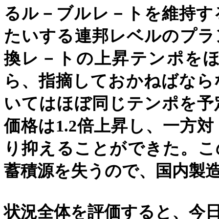
るル－ブルレ－トを維持す
たいする連邦レベルのプラ
換レ－トの上昇テンポを
ら、指摘しておかねばなら
いてはほぼ同じテンポを予
価格は
1.2
倍上昇し、一方対
り抑えることができた。こ
蓄積源を失うので、国内製
状況全体を評価すると、今