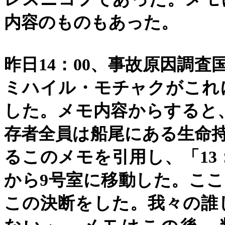
内容のものもあった。
昨日
14
：
00
、事故原因調査
ミハイル・モチャクがこれ
した。メモ内容からすると
存者全員は船尾にある生命
るこのメモを引用し、「
13
から
9
号室に移動した。ここ
この決断をした。我々の誰