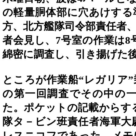
の軽量胴体部に穴あけする
方、北方艦隊司令部責任者
者会見し、
7
号室の作業は
8
綿密に調査し、引き揚げた
ところが作業船
“
レガリア
”
の第一回調査でその中の
た。ポケットの記載からす
隊タ－ビン班責任者海軍大
レスニコフであった。メモ