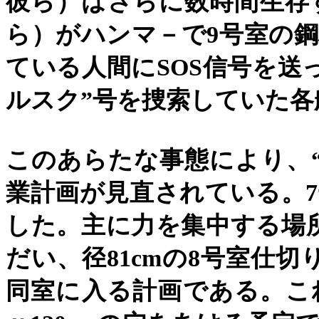
彼ら）はさらに数時間生存
ら）がハンマ－で
9
号室の鋼
ている人間に
SOS
信号を送
ルスク
”
号を捜索していた各
このあらたな事態により、
業計画が見直されている。
7
した。主に力を集中する場
だい、径
81cm
の
8
号室仕切
同室に入る計画である。こ