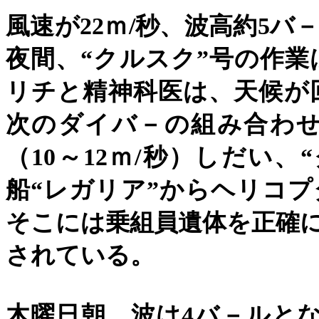
風速が
22
ｍ
/
秒、波高約
5
バ
夜間、
“
クルスク
”
号の作業
リチと精神科医は、天候が
次のダイバ－の組み合わ
（
10
～
12
ｍ
/
秒）しだい、
“
船
“
レガリア
”
からヘリコプ
そこには乗組員遺体を正確
されている。
木曜日朝、波は
4
バ－ルと