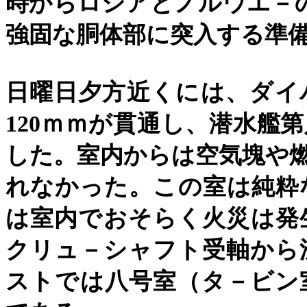
時からロシアとノルウエ－
強固な胴体部に突入する準
日曜日夕方近くには、ダイ
120
ｍｍが貫通し、潜水艦第
した。室内からは空気塊や
れなかった。この室は純粋
は室内でおそらく火災は発
クリュ－シャフト受軸から
ストでは八号室（タ－ビン