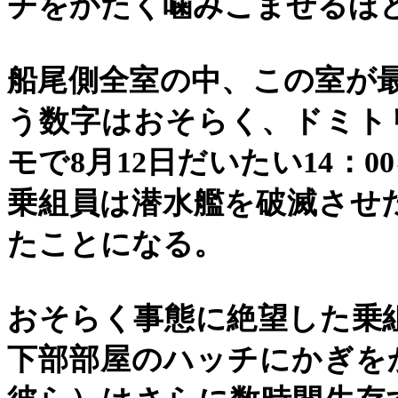
チをかたく噛みこませるほ
船尾側全室の中、この室が
う数字はおそらく、ドミト
モで
8
月
12
日だいたい
14
：
00
乗組員は潜水艦を破滅させ
たことになる。
おそらく事態に絶望した乗
下部部屋のハッチにかぎを