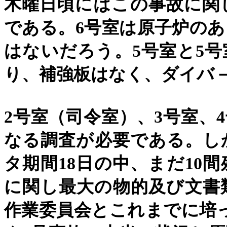
木曜日頃にはこの事故に関
である。
6
号室は原子炉のあ
はないだろう。
5
号室と
5
号
り、補強板はなく、ダイバ
2
号室（司令室）、
3
号室、
4
なる調査が必要である。し
タ期間
18
日の中、まだ
10
間
に関し最大の物的及び文書
作業委員会とこれまでに培