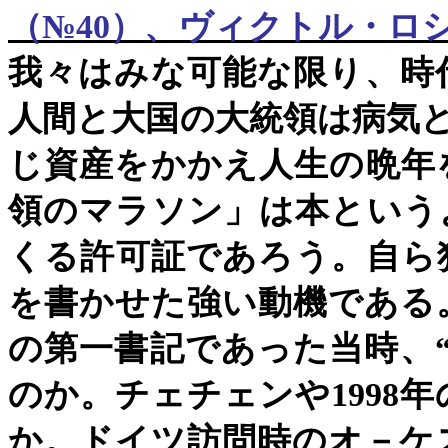
（
№40
）、ヴィクトル・ロ
我々はみな可能な限り、時
人間と大国の大統領は病気
じ資産をかかえ人生の晩年
領のマラソン」は本という
くる許可証であろう。自ら
を書かせた強い動機である
の第一書記であった当時、
のか。チェチェンや
1998
年
か。ドイツ訪問時のオ－ケ