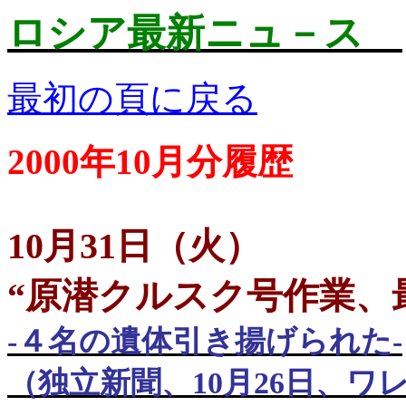
ロシア最新ニュ－ス
最初の頁に戻る
2000年10月分履歴
10月31日（火）
“原潜クルスク号作業、
-
４名の遺体引き揚げられた
-
（独立新聞、
10
月
26
日、ワ