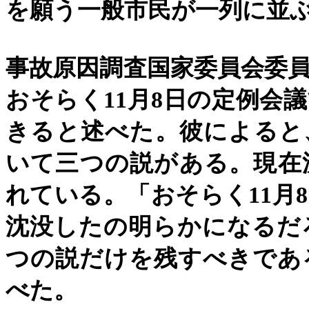
を願う一般市民が一列に並
事故原因調査国家委員会委
おそらく
11
月
8
日の定例会議
きると述べた。彼によると
いて三つの説がある。現在
れている。「おそらく
11
月
8
沈没したの明らかになるだ
つの説だけを残すべきであ
べた。