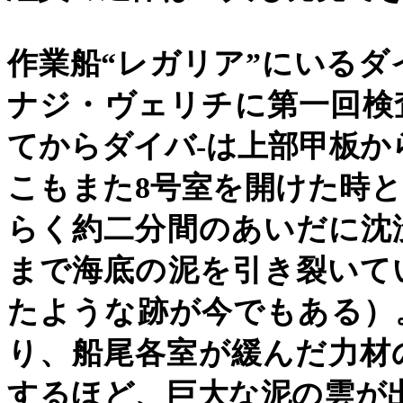
作業船
“
レガリア
”
にいるダ
ナジ・ヴェリチに第一回検
てからダイバ
-
は上部甲板か
こもまた
8
号室を開けた時と
らく約二分間のあいだに沈
まで海底の泥を引き裂いて
たような跡が今でもある）
り、船尾各室が緩んだ力材
するほど、巨大な泥の雲が