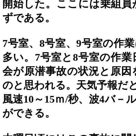
開始した。ここには乗組員
ずである。
7
号室、
8
号室、
9
号室の作業
多い。
7
号室と
8
号室の作業
会が原潜事故の状況と原因
のと思われる。天気予報だ
風速
10
～
15
ｍ
/
秒、波
4
バ－
ができる。