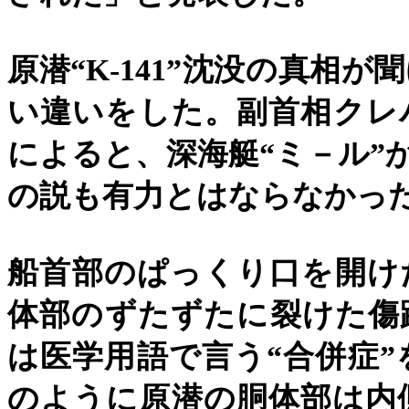
原潜
“K-141”
沈没の真相が聞
い違いをした。副首相クレ
によると、深海艇
“
ミ－ル
”
の説も有力とはならなかっ
船首部のぱっくり口を開け
体部のずたずたに裂けた傷
は医学用語で言う
“
合併症
”
のように原潜の胴体部は内