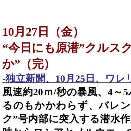
10
月
27
日
（
金
）
“今日にも原潜”クルス
か”（完）
-
独立新聞、
10
月
25
日、ワレ
風速約
20
ｍ
/
秒の暴風、
4
～
5
るのもかかわらず、バレン
ク
”
号内部に突入する潜水作