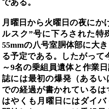
である。
月曜日から火曜日の夜にか
ルスク
”
号に下ろされた特
55mm
の八号室胴体部に大き
る予定である。したがって
～
9
名の乗組員遺体と作業日
誌には最初の爆発（あるい
での経過が書かれているは
はやくも月曜日にはダイバ