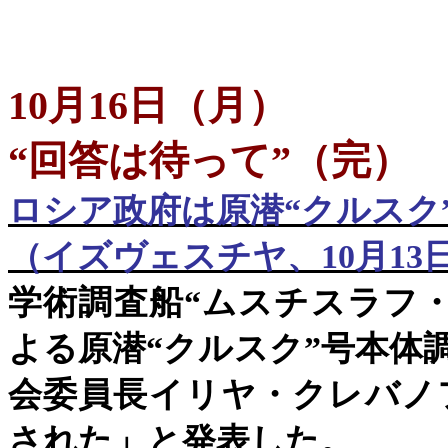
10
月
16
日
（
月
）
“回答は待って”（完）
ロシア政府は原潜
“
クルスク
（イズヴェスチヤ、
10
月
13
学術調査船
“
ムスチスラフ
よる原潜
“
クルスク
”
号本体
会委員長イリヤ・クレバノ
された」と発表した。