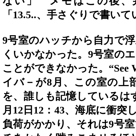
ない」 メモはこの後、
「
13.5..
、手さぐりで書いて
9
号室のハッチから自力で浮
くいかなかった。
9
号室のエ
ことができなかった。
“See 
イバ－が
8
月、この室の上
を、誰しも記憶しているは
月
12
日
12
：
43
、海底に衝突
負荷がかかり、それは
9
号室