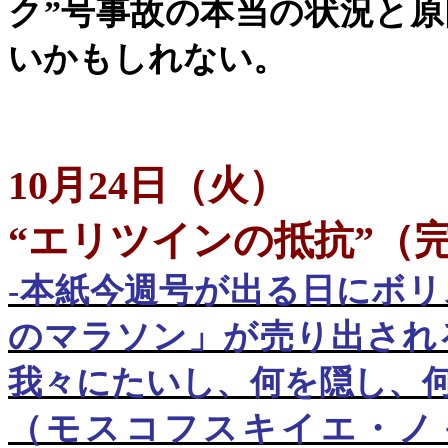
ク
”
号事故の本当の状況と原
いかもしれない。
10
月
24
日
（
火
）
“エリツインの抵抗”（
-
本紙今週号が出る日にボリ
のマラソン」が売り出され
我々にたいし、何を隠し、
（モスコフスキイエ・ノ