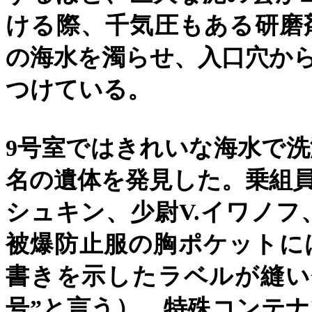
ける際、千気圧もある研磨
の海水を濁らせ、入口穴か
つけている。
9
号室ではきれいな海水で洗
名の遺体を発見した。乗組
シュキン、少尉
V.
イワノフ
被爆防止服の胸ポケットに
書きを示したラベルが縫い
号
”
と言う）。特殊コンテナ