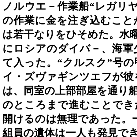
ノルウエ－作業船
“
レガリ
の作業に金を注ぎ込むこと
は若干なりをひそめた。水
にロシアのダイバ－、海軍
て入った。
“
クルスク
”
号の
イ・ズヴァギンツエフが彼
は、同室の上部部屋を通り
のところまで進むことでき
開けるのは無理であった。
組員の遺体は一人も発見で