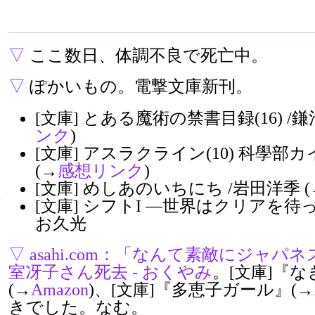
▽
ここ数日、体調不良で死亡中。
▽
ぽかいもの。電撃文庫新刊。
とある魔術の禁書目録(16) /鎌
[文庫]
ンク
)
アスラクライン(10) 科學部カ
[文庫]
(→
感想リンク
)
めしあのいちにち /岩田洋季 (
[文庫]
シフトI ―世界はクリアを待っ
[文庫]
お久光
▽
asahi.com：「なんて素敵にジャ
室冴子さん死去 - おくやみ
。
『な
[文庫]
(→
Amazon
)、
『多恵子ガール』(→
[文庫]
きでした。なむ。