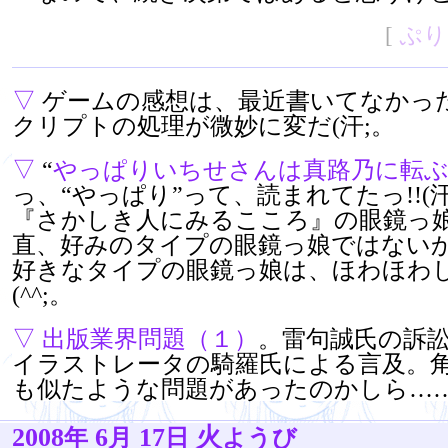
[
ぷり
▽
ゲームの感想は、最近書いてなかっ
クリプトの処理が微妙に変だ(汗;。
▽
“
やっぱりいちせさんは真路乃に転
っ、“やっぱり”って、読まれてたっ!!(
『さかしき人にみるこころ』の眼鏡っ
直、好みのタイプの眼鏡っ娘ではない
好きなタイプの眼鏡っ娘は、ほわほわ
(^^;。
▽
出版業界問題（１）
。雷句誠氏の訴
イラストレータの騎羅氏による言及。
も似たような問題があったのかしら…
2008
6
17
火
年
月
日
ようび