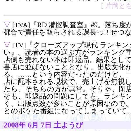
[
片岡と
▽
『RD 潜脳調査室』#9。落ち
[TVA]
都合で責任を取らされる課長っ!! せつ
▽
『クローズアップ現代 ランキン
[TV]
い』。読者の本の選ぶ方がランキング
店側も売れない本は即返品。結果とし
書店に並ばないこととなり、出版文化
る。……という内容だったのだけど、一日
店に配本される現状で、売上げを無視
たら、そちらの方が異常。そりゃ、閉
そも、即返品の問題にしても、ランキ
く、出版点数が多いことが原因なので
とのボケた番組になってしまっていて
2008
6
7
土
年
月
日
ようび