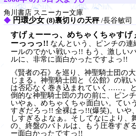
角川書店 スニーカー文庫
円環少女
◆
(8)裏切りの天秤
/長谷敏司
すげぇーーっ、めちゃくちゃすげ
ーっっっ!!
なんという、ピンチの連
ールのでかい戦いっ!! もう、激しい
ルに、非常に面白かったですよっ!!
《賢者の石》を巡り、神聖騎士団の大
じまる。神聖騎士団と《公館》の戦
は否応なく巻き込まれていく……。
倒的な神聖騎士団の力の前に、ピン
いやぁ、めちゃくちゃ面白い。てい
すぎだろっ!! 全裸はっ!!(爆笑)。い
しすぎるよなぁ。そしてなにより、
の、終盤のバトルは、もう圧巻すぎ
ー面白かったですっ!!