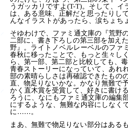
うガッカリですよ(T-T)。そして、
は、ある意味、正解だと思ったりし
んなイラストがあったら、涙ちょちょ
そゆわけで、ファミ通文庫の『荒野
二部に、書き下ろしの第三部を加え
野』。ライトノベルレーベルのファ
春秋に移ったことで、もっと生々し
ら、第一部、第二部と比較しても、
青春ストーリーになっていて、あれれ
部の素晴らしさは再確認できたもの
直、物足りないかな。かなり無難で
かく直木賞を受賞して、好きに書け
ろうに、なにもファミ通文庫の編集部で
にするような、無難な内容にしなく
に……。
まあ、無難で物足りない部分はある