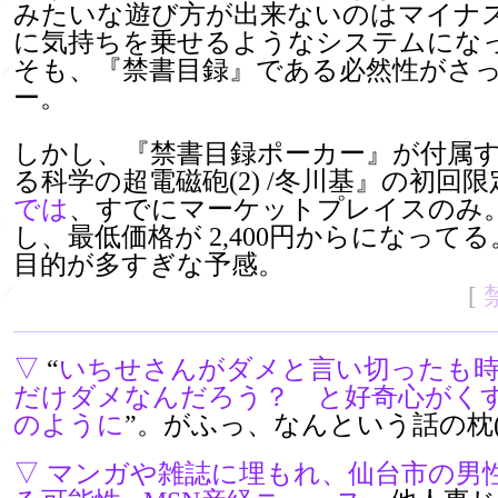
みたいな遊び方が出来ないのはマイナ
に気持ちを乗せるようなシステムにな
そも、『禁書目録』である必然性がさ
ー。
しかし、『禁書目録ポーカー』が付属
る科学の超電磁砲(2) /冬川基』の初回
では
、すでにマーケットプレイスのみ。定
し、最低価格が 2,400円からになって
目的が多すぎな予感。
[
▽
“
いちせさんがダメと言い切ったも
だけダメなんだろう？ と好奇心がく
のように
”。がふっ、なんという話の枕(^
▽
マンガや雑誌に埋もれ、仙台市の男