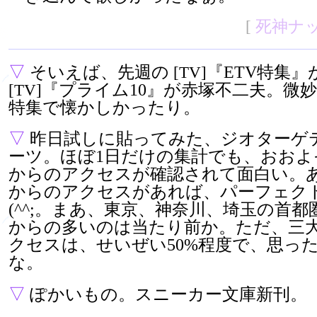
[
死神ナ
▽
そいえば、先週の
『ETV特集
[TV]
『プライム10』が赤塚不二夫。微
[TV]
特集で懐かしかったり。
▽
昨日試しに貼ってみた、ジオターゲ
ーツ。ほぼ1日だけの集計でも、おおよ
からのアクセスが確認されて面白い。
からのアクセスがあれば、パーフェク
(^^;。まあ、東京、神奈川、埼玉の首
からの多いのは当たり前か。ただ、三
クセスは、せいぜい50%程度で、思っ
な。
▽
ぽかいもの。スニーカー文庫新刊。