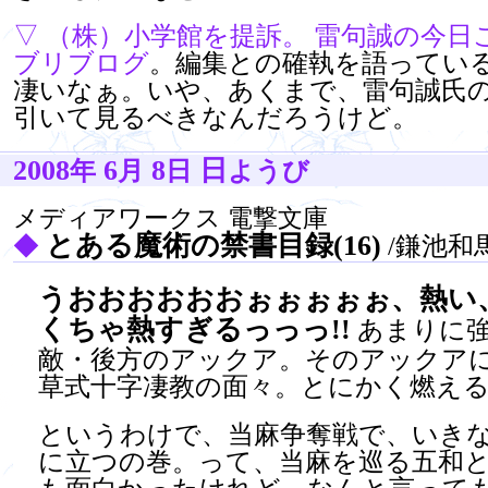
▽
（株）小学館を提訴。 雷句誠の今日
ブリブログ
。編集との確執を語ってい
凄いなぁ。いや、あくまで、雷句誠氏
引いて見るべきなんだろうけど。
2008
6
8
日
年
月
日
ようび
メディアワークス 電撃文庫
とある魔術の禁書目録(16)
◆
/鎌池和
うおおおおおおぉぉぉぉぉ、熱い
くちゃ熱すぎるっっっ!!
あまりに
敵・後方のアックア。そのアックア
草式十字凄教の面々。とにかく燃える
というわけで、当麻争奪戦で、いき
に立つの巻。って、当麻を巡る五和