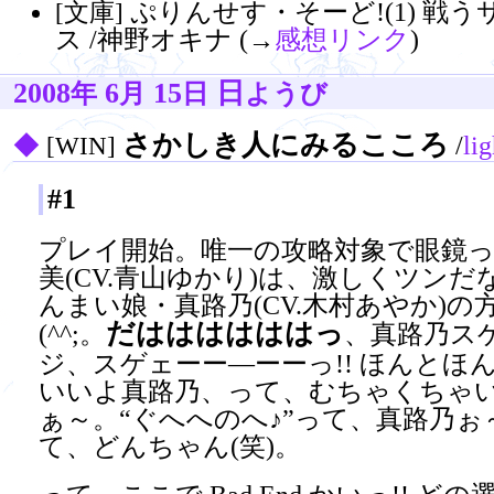
ぷりんせす・そーど!(1) 戦
[文庫]
ス /神野オキナ (→
感想リンク
)
2008
6
15
日
年
月
日
ようび
さかしき人にみるこころ
◆
/
lig
[WIN]
#1
プレイ開始。唯一の攻略対象で眼鏡
美(CV.青山ゆかり)は、激しくツン
んまい娘・真路乃(CV.木村あやか)の
だははははははっ
(^^;。
、真路乃スゲ
ジ、スゲェーー―ーーっ!! ほんとほ
いいよ真路乃、って、むちゃくちゃ
ぁ～。“ぐへへのへ♪”って、真路乃
て、どんちゃん(笑)。