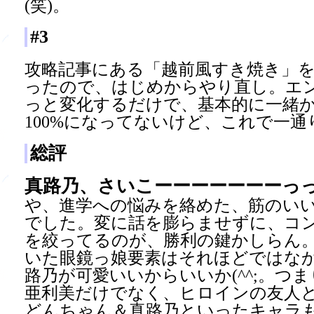
(笑)。
#3
攻略記事にある「越前風すき焼き」
ったので、はじめからやり直し。エ
っと変化するだけで、基本的に一緒か
100%になってないけど、これで一
総評
真路乃、さいこーーーーーーーっっ
や、進学への悩みを絡めた、筋のい
でした。変に話を膨らませずに、コ
を絞ってるのが、勝利の鍵かしらん
いた眼鏡っ娘要素はそれほどではな
路乃が可愛いいからいいか(^^;。つ
亜利美だけでなく、ヒロインの友人
どんちゃん＆真路乃といったキャラ