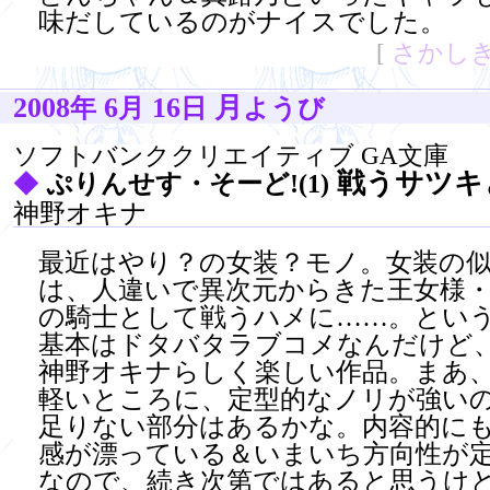
味だしているのがナイスでした。
[
さかし
2008
6
16
月
年
月
日
ようび
ソフトバンククリエイティブ GA文庫
戦うサツキ
◆
ぷりんせす・そーど!(1)
神野オキナ
最近はやり？の女装？モノ。女装の
は、人違いで異次元からきた王女様
の騎士として戦うハメに……。とい
基本はドタバタラブコメなんだけど
神野オキナらしく楽しい作品。まあ
軽いところに、定型的なノリが強い
足りない部分はあるかな。内容的に
感が漂っている＆いまいち方向性が
なので、続き次第ではあると思うけ