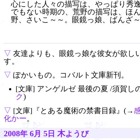
心にした人々の描写は、やっぱり秀
でもない時期の、荒野の描写は、ほ
野、さいこ～～。眼鏡っ娘、ばんざ～
▽
友達よりも、眼鏡っ娘な彼女が欲し
す。
▽
ぽかいもの。コバルト文庫新刊。
アンゲルゼ 最後の夏 /須賀しの
[文庫]
ク
)
▽
『とある魔術の禁書目録』(→
[文庫]
化かー
。
2008
6
5
木
年
月
日
ようび