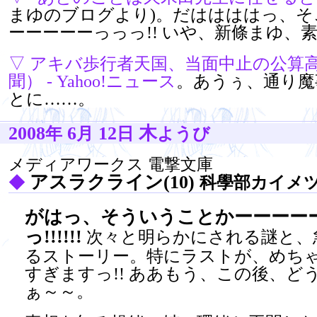
まゆのブログより)。だははははっ、
ーーーーーっっっ!! いや、新條まゆ、素
▽
アキバ歩行者天国、当面中止の公算
聞） - Yahoo!ニュース
。あうぅ、通り魔
とに……。
2008
6
12
木
年
月
日
ようび
メディアワークス 電撃文庫
アスラクライン(10)
◆
科學部カイメ
がはっ、そういうことかーーーー
っ!!!!!!
次々と明らかにされる謎と、
るストーリー。特にラストが、めち
すぎますっ!! ああもう、この後、ど
ぁ～～。