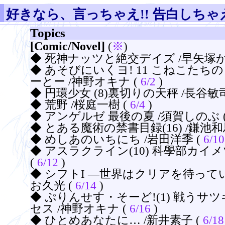
好きなら、言っちゃえ!! 告白しちゃえ
Topics
[Comic/Novel]
(
※
)
◆ 死神ナッツと絶交デイズ /早矢塚か
◆ あそびにいくヨ! 11 こねこたち
ーとー /神野オキナ (
6/2
)
◆ 円環少女 (8)裏切りの天秤 /長谷敏司
◆ 荒野 /桜庭一樹 (
6/4
)
◆ アンゲルゼ 最後の夏 /須賀しのぶ 
◆ とある魔術の禁書目録(16) /鎌池和
◆ めしあのいちにち /岩田洋季 (
6/10
◆ アスラクライン(10) 科學部カイメ
(
6/12
)
◆ シフトI ―世界はクリアを待ってい
お久光 (
6/14
)
◆ ぷりんせす・そーど!(1) 戦うサ
セス /神野オキナ (
6/16
)
◆ ひとめあなたに… /新井素子 (
6/18