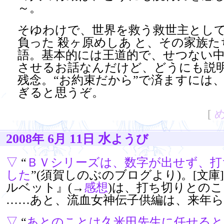
～。
そゆわけで、世界を救う救世主とし
負った 殺ヶ原めしあ と、その家族
語。基本的には王道的で、せつない
させるお話なんだけど、どうにも説
残念。“お約束だから”で済ますには
ぎると思うぞ。
[
2008
6
11
水
年
月
日
ようび
▽
“
ＢＶシリーズは、数字が出せず、打
した
”(須賀しのぶのブログより)。
[文庫]
ルベット』(→
感想
)は、打ち切りとの
……あと、流血女神伝子供編は、来年
▽
“
あとのことは久米田先生に任せると