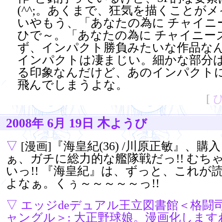
(^^;。あくまで、狂気を描くことが
いやもう、「あなたの為に チャイニ
ひで～。「あなたの為に チャイニー
ず、インパクト勝負みたいな作品な
インパクトは凄まじい。細かな部分
る印象なんだけど、あのインパクト
飛んでしまうよな。
[
2008
6
19
木
年
月
日
ようび
▽
『海皇紀(36) /川原正敏』、
[漫画]
ぁ、ガチに総力的な艦隊戦だっ!! むち
いっ!! 『海皇紀』は、ずっと、これが
よなぁ。くぅ～～～～～っ!!
▽
エッジdeデュアル王立図書館＜格闘
ャングル＞: 大正野球娘。漫画化します