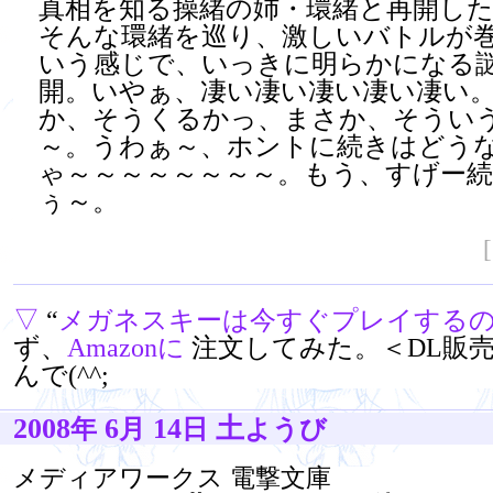
真相を知る操緒の姉・環緒と再開し
そんな環緒を巡り、激しいバトルが巻き
いう感じで、いっきに明らかになる
開。いやぁ、凄い凄い凄い凄い凄い
か、そうくるかっ、まさか、そうい
～。うわぁ～、ホントに続きはどうなる
ゃ～～～～～～～～。もう、すげー
ぅ～。
▽
“
メガネスキーは今すぐプレイする
ず、
Amazonに
注文してみた。＜DL販
んで(^^;
2008
6
14
土
年
月
日
ようび
メディアワークス 電撃文庫