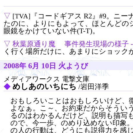
▽
『コードギアス R2』#9。ニ
[TVA]
たのに、よりにもよって、ほとんどの
眼鏡をかけていない件(T-T)。
▽
秋葉原通り魔 事件発生現場の様子 - 
く行く場所だけに、あまりにショック
2008
6
10
火
年
月
日
ようび
メディアワークス 電撃文庫
めしあのいちにち
◆
/岩田洋季
おもしろいことはおもしろいけど、
よなぁ。こ～、お約束だからそうい
るのはわかるんだけど、説明も描写
ので、今一歩、のめり込めない印象
の人の行動は、どうにも説得力を感