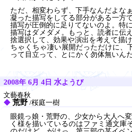
ただ、相変わらず、下手なんだよな
凝った描写をしてる部分がある一方
描写が圧倒的に足りてないのよ。特
描写はダメダメ。もっと、読者に伝
捨選択して、効果や演出を考えて描
ちゃくちゃ凄い展開だっただけに、
って目立って、とにかく勿体無いん
2008
6
4
水
年
月
日
ようび
文藝春秋
荒野
◆
/桜庭一樹
眼鏡っ娘・荒野の、少女から大人へ
く様を描いているのはファミ通文庫
のだけど、がはっ、第三部の某イベ