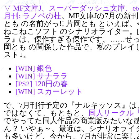
▽
MF文庫J、スーパーダッシュ文庫、etc -
月刊: ラノベの杜
。MF文庫Jの7月の新
とも の名前がっ!! 片岡とも といえば
ねこねこソフト のシナリオライター。
ラ』は、傑作すぎる傑作です。……せ
岡とも の関係した作品で、私のプレイ
スト↓。
銀色
[WIN]
サナララ
[WIN]
120円の春
[PS2]
スカーレット
[WIN]
で、7月刊行予定の『ナルキッソス』は
ではなくて、もともと、
同人サークル
でやってた同人作品の商業版みたいな
ん？ いやぁ～、最近は、シナリオライ
も多いけど、今から、7月が非常に楽し