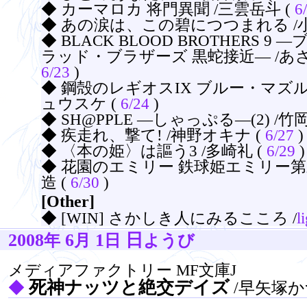
◆ カーマロカ 将門異聞 /三雲岳斗 (
6
◆ あの涙は、この碧につつまれる /小
◆ BLACK BLOOD BROTHERS 9
ラッド・ブラザーズ 黒蛇接近― /あざ
6/23
)
◆ 鋼殻のレギオスIX ブルー・マズル
ュウスケ (
6/24
)
◆ SH@PPLE ―しゃっぷる―(2) /竹
◆ 疾走れ、撃て! /神野オキナ (
6/27
)
◆ 〈本の姫〉は謳う3 /多崎礼 (
6/29
)
◆ 花園のエミリー 鉄球姫エミリー第
造 (
6/30
)
[Other]
◆ [WIN] さかしき人にみるこころ /
l
2008
6
1
日
年
月
日
ようび
メディアファクトリー MF文庫J
死神ナッツと絶交デイズ
◆
/早矢塚