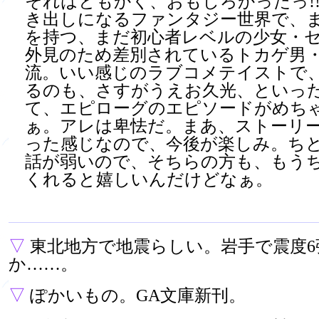
それはともかく、おもしろかったっ!!
き出しになるファンタジー世界で、
を持つ、まだ初心者レベルの少女・
外見のため差別されているトカゲ男
流。いい感じのラブコメテイストで
るのも、さすがうえお久光、といっ
て、エピローグのエピソードがめち
ぁ。アレは卑怯だ。まあ、ストーリ
った感じなので、今後が楽しみ。ち
話が弱いので、そちらの方も、もう
くれると嬉しいんだけどなぁ。
▽
東北地方で地震らしい。岩手で震度6
か……。
▽
ぽかいもの。GA文庫新刊。