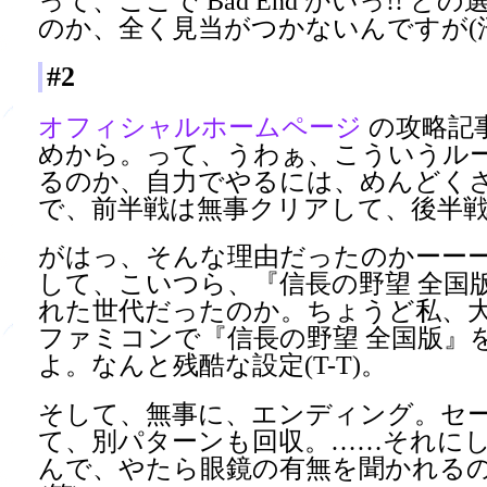
って、ここで Bad End かいっ!! 
のか、全く見当がつかないんですが(
#2
オフィシャルホームページ
の攻略記
めから。って、うわぁ、こういうル
るのか、自力でやるには、めんどく
で、前半戦は無事クリアして、後半
がはっ、そんな理由だったのかーーーー
して、こいつら、『信長の野望 全国
れた世代だったのか。ちょうど私、
ファミコンで『信長の野望 全国版』
よ。なんと残酷な設定(T-T)。
そして、無事に、エンディング。セ
て、別パターンも回収。……それに
んで、やたら眼鏡の有無を聞かれる