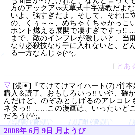
も面白かったけれど、なんと言って
方のアックアvs天草式十字凄教だよ
いよ、強すぎだよ。そして、それに
の、くぅ～～、めちゃくちゃかっこ
ホント燃える展開で凄すぎですっ!! 
まで、敵のインフレが激しいと、当
なり必殺技なり手に入れないと、ど
る一方なんじゃ(^^;。
[
とあ
▽
『てけてけマイハート(7) /竹本
[漫画]
購入＆読了。おもしろいっ!! いや、確
んだけど、のぞみとしげるのアレコレ
ネタっ!! ……この漫画は、いったいど
だろう(^^;。
2008
6
9
月
年
月
日
ようび