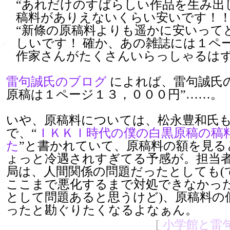
“あれだけのすばらしい作品を生み出
稿料がありえないくらい安いです！！
“新條の原稿料よりも遥かに安いって
しいです！ 確か、あの雑誌には１ペ
作家さんがたくさんいらっしゃるはず
雷句誠氏のブログ
によれば、雷句誠氏の
原稿は１ページ１３，０００円”……。
いや、原稿料については、松永豊和氏
で、“
ＩＫＫＩ時代の僕の白黒原稿の稿
た
”と書かれていて、原稿料の額を見る
ょっと冷遇されすぎてる予感が。担当
局は、人間関係の問題だったとしても(
ここまで悪化するまで対処できなかっ
として問題あると思うけど)、原稿料の
ったと勘ぐりたくなるよなぁん。
[
小学館と雷