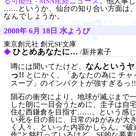
る可能性 - MSN産経ニュース
。他人事じ
……というか、仙台の知り合い方面は
なんでしょうか。
2008
6
18
水
年
月
日
ようび
東京創元社 創元SF文庫
ひとめあなたに…
◆
/新井素子
なんというヤ
噂には聞いてたけど、
っ!!
とにかく、「あなたの為に チャ
スープ」のインパクトが強すぎるっ!
隕石の衝突により、地球が滅ぶまで
した朗に一目会うために、圭子は自
住む西鎌倉を目指す……。という感
い死を目の前に、日常のゆがみが大
く人々、といった内容かしらん。“破
作”と銘打っているけど、SF的な要