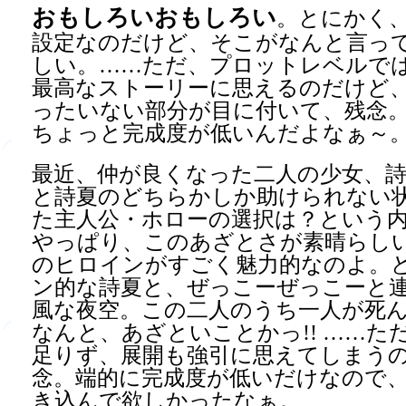
おもしろいおもしろい
。とにかく
設定なのだけど、そこがなんと言っ
しい。……ただ、プロットレベルで
最高なストーリーに思えるのだけど
ったいない部分が目に付いて、残念
ちょっと完成度が低いんだよなぁ～
最近、仲が良くなった二人の少女、詩
と詩夏のどちらかしか助けられない
た主人公・ホローの選択は？という
やっぱり、このあざとさが素晴らし
のヒロインがすごく魅力的なのよ。
ン的な詩夏と、ぜっこーぜっこーと
風な夜空。この二人のうち一人が死
なんと、あざといことかっ!! ……た
足りず、展開も強引に思えてしまう
念。端的に完成度が低いだけなので
き込んで欲しかったなぁ。