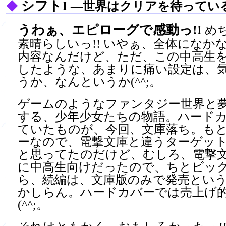
シフトI
◆
―世界はクリアを待ってい
うわぁ、エピローグで感動っ!!
め
素晴らしいっ!! いやぁ、全体になか
内容なんだけど、ただ、この中高生
したような、あまりに痛い設定は、
うか、なんというか(^^;。
ゲームのようなファンタジー世界と
する、少年少女たちの物語。ハード
ていたものが、今回、文庫落ち。も
ーなので、電撃文庫と違うターゲッ
と思ってたのだけど、むしろ、電撃
に中高生向けだったので、ちとビッ
ら、続編は、文庫版のみで発売とい
かしらん。ハードカバーでは売上げ
(^^;。