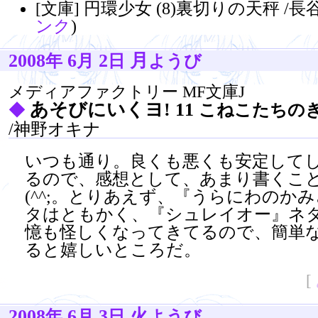
円環少女 (8)裏切りの天秤 /長
[文庫]
ンク
)
2008
6
2
月
年
月
日
ようび
メディアファクトリー MF文庫J
あそびにいくヨ! 11
◆
こねこたちの
/神野オキナ
いつも通り。良くも悪くも安定して
るので、感想として、あまり書くこ
(^^;。とりあえず、『うらにわのか
タはともかく、『シュレイオー』ネ
憶も怪しくなってきてるので、簡単
ると嬉しいところだ。
[
2008
6
3
火
年
月
日
ようび