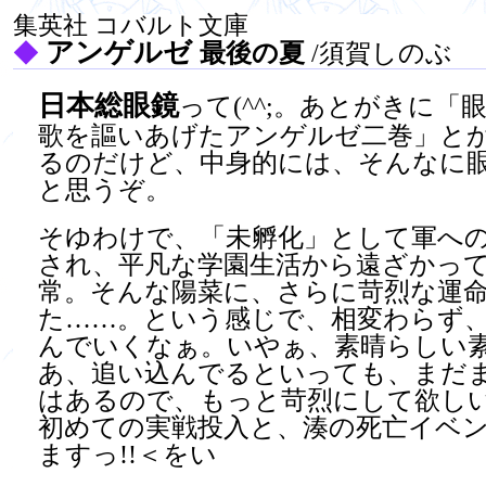
集英社 コバルト文庫
アンゲルゼ
◆
最後の夏
/須賀しのぶ
日本総眼鏡
って(^^;。あとがきに「
歌を謳いあげたアンゲルゼ二巻」と
るのだけど、中身的には、そんなに
と思うぞ。
そゆわけで、「未孵化」として軍へ
され、平凡な学園生活から遠ざかっ
常。そんな陽菜に、さらに苛烈な運
た……。という感じで、相変わらず
んでいくなぁ。いやぁ、素晴らしい
あ、追い込んでるといっても、まだ
はあるので、もっと苛烈にして欲し
初めての実戦投入と、湊の死亡イベ
ますっ!!＜をい