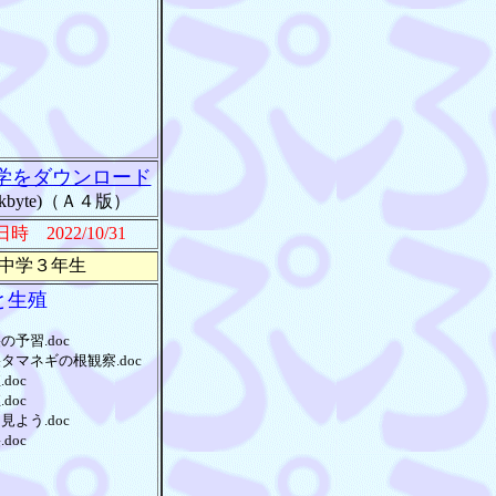
学をダウンロード
0kbyte)（Ａ４版）
時 2022/10/31
中学３年生
と生殖
の予習.doc
タマネギの根観察.doc
doc
doc
見よう.doc
doc