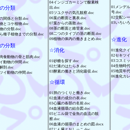
04インジゴカーミンで酸素検
01メンデ
の分類
出.doc
号.doc
05ツユクサの気孔観察.doc
02交配シート
06葉の断面と裏表.doc
の関係と分類.doc
03いろいろ
07葉からの蒸散.doc
物とコケ植物.doc
08茎の断面と維管束.doc
物の分類.doc
08二つのタイプの茎の断面.doc
ら種子植物までの分類.doc
09植物の体内の働きまとめ.doc
☆進化
の分類
☆消化
01進化クイズ
02セキツイ
肉食動物の骨と筋肉.doc
03コスミッ
01砂糖を探す.doc
イ動物の仲間.doc
04生物時代
02だ液のはたらき.doc
解剖.doc
05地質年代
03酵素の働きと消化吸収.doc
ツイ動物の仲間.doc
06進化カレ
☆循環
01肺のつくりと働き.doc
02血液の成分の表.doc
03心臓の各部の名前.doc
04血液循環の結合図.doc
05ビニル袋で金魚の血流の観
察.doc
06血液の循環のまとめの図.docx
07じん臓とおしっこ.doc