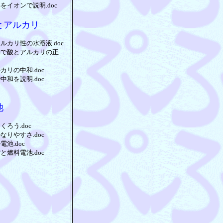
をイオンで説明.doc
とアルカリ
ルカリ性の水溶液.doc
動で酸とアルカリの正
カリの中和.doc
中和を説明.doc
池
くろう.doc
なりやすさ.doc
電池.doc
と燃料電池.doc