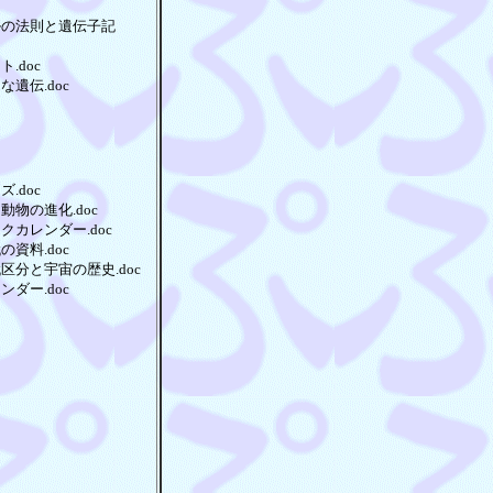
ルの法則と遺伝子記
.doc
な遺伝.doc
.doc
動物の進化.doc
クカレンダー.doc
の資料.doc
区分と宇宙の歴史.doc
ンダー.doc