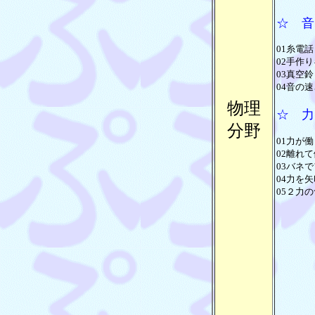
☆ 音
01糸電話
02手作り
03真空鈴
04音の速
物理
☆ 力
分野
01力が働
02離れて
03バネで
04力を矢
05２力の