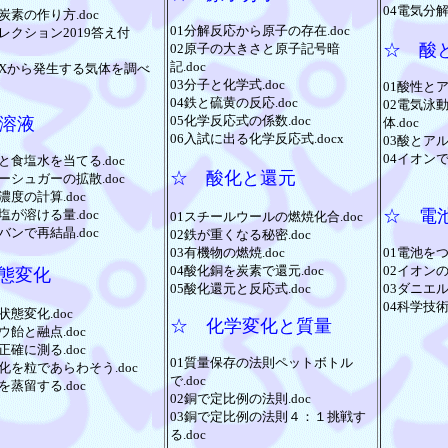
04電気分解
炭素の作り方.doc
01分解反応から原子の存在.doc
レクション2019答え付
☆ 酸
02原子の大きさと原子記号暗
記.doc
粉Xから発生する気体を調べ
03分子と化学式.doc
01酸性とア
04鉄と硫黄の反応.doc
02電気泳
05化学反応式の係数.doc
溶液
体.doc
06入試に出る化学反応式.docx
03酸とアル
04イオンで
と食塩水を当てる.doc
☆ 酸化と還元
ーシュガーの拡散.doc
濃度の計算.doc
☆ 電
塩が溶ける量.doc
01スチールウールの燃焼化合.doc
バンで再結晶.doc
02鉄が重くなる秘密.doc
03有機物の燃焼.doc
01電池をつ
04酸化銅を炭素で還元.doc
02イオンの
態変化
05酸化還元と反応式.doc
03ダニエル
04科学技術
状態変化.doc
☆ 化学変化と質量
ウ飴と融点.doc
正確に測る.doc
01質量保存の法則ペットボトル
化を粒であらわそう.doc
で.doc
を蒸留する.doc
02銅で定比例の法則.doc
03銅で定比例の法則４：１挑戦す
る.doc