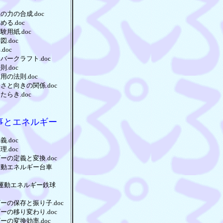
の力の合成.doc
める.doc
験用紙.doc
.doc
doc
バークラフト.doc
.doc
用の法則.doc
さと向きの関係.doc
たらき.doc
事とエネルギー
.doc
.doc
ーの定義と変換.doc
運動エネルギー台車
と運動エネルギー鉄球
ーの保存と振り子.doc
ーの移り変わり.doc
ーの変換効率.doc