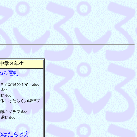
中学３年生
体の運動
さと記録タイマー.doc
doc
.doc
物体にはたらく力練習プ
離のグラフ.doc
運動.doc
のはたらき方