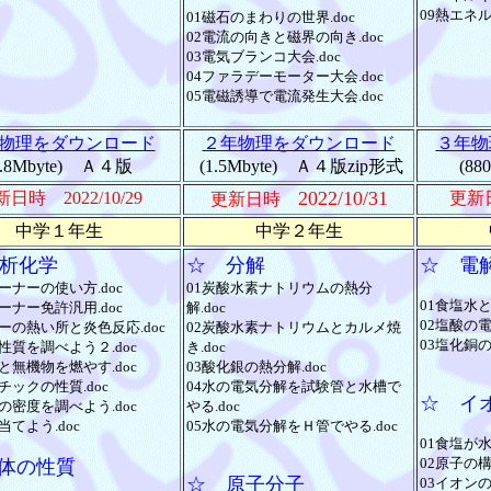
09熱エネル
01磁石のまわりの世界.doc
02電流の向きと磁界の向き.doc
03電気ブランコ大会.doc
04ファラデーモーター大会.doc
05電磁誘導で電流発生大会.doc
物理をダウンロード
２年物理をダウンロード
３年物
2.8Mbyte) Ａ４版
(1.5Mbyte) Ａ４版zip形式
(88
2022/10/31
日時 2022/10/29
更
更新日時
中学１年生
中学２年生
析化学
☆ 分解
☆ 電
ーナーの使い方.doc
01炭酸水素ナトリウムの熱分
01食塩水と
ーナー免許汎用.doc
解.doc
02塩酸の電
ーの熱い所と炎色反応.doc
02炭酸水素ナトリウムとカルメ焼
03塩化銅の
性質を調べよう２.doc
き.doc
と無機物を燃やす.doc
03酸化銀の熱分解.doc
チックの性質.doc
04水の電気分解を試験管と水槽で
☆ イ
の密度を調べよう.doc
やる.doc
当てよう.doc
05水の電気分解をＨ管でやる.doc
01食塩が水
02原子の構造
体の性質
☆ 原子分子
03イオンの