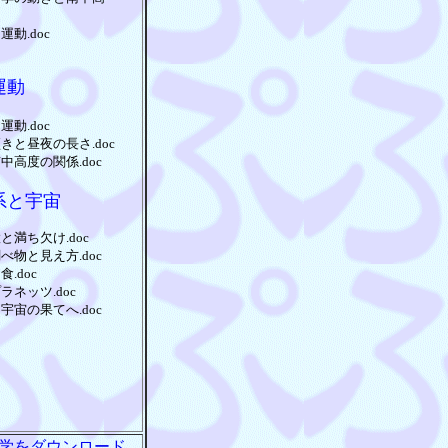
運動.doc
運動
運動.doc
きと昼夜の長さ.doc
中高度の関係.doc
系と宇宙
と満ち欠け.doc
べ物と見え方.doc
.doc
ラネッツ.doc
宇宙の果てへ.doc
学をダウンロード