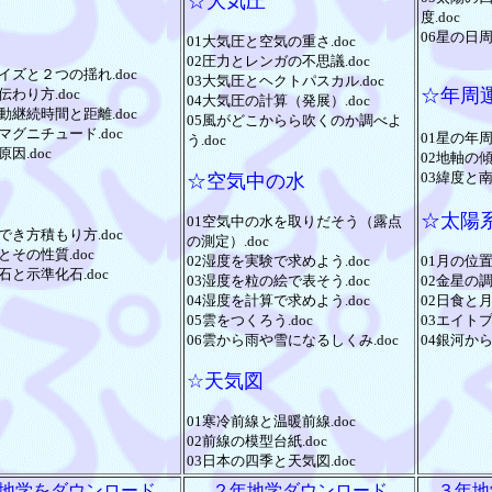
☆大気圧
度.doc
06星の日周
01大気圧と空気の重さ.doc
02圧力とレンガの不思議.doc
イズと２つの揺れ.doc
03大気圧とヘクトパスカル.doc
☆年周
伝わり方.doc
04大気圧の計算（発展）.doc
動継続時間と距離.doc
05風がどこからら吹くのか調べよ
マグニチュード.doc
01星の年周
う.doc
原因.doc
02地軸の傾
03緯度と南
☆空気中の水
☆太陽
01空気中の水を取りだそう（露点
でき方積もり方.doc
の測定）.doc
とその性質.doc
02湿度を実験で求めよう.doc
01月の位置
石と示準化石.doc
03湿度を粒の絵で表そう.doc
02金星の調
04湿度を計算で求めよう.doc
02日食と月食
05雲をつくろう.doc
03エイトプ
06雲から雨や雪になるしくみ.doc
04銀河から
☆天気図
01寒冷前線と温暖前線.doc
02前線の模型台紙.doc
03日本の四季と天気図.doc
地学をダウンロード
２年地学ダウンロード
３年地