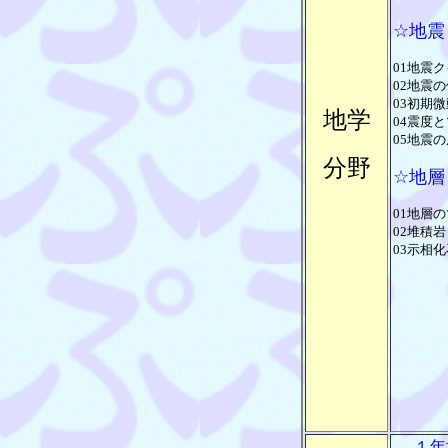
☆地震
01地震ク
02地震の
03初期微
地学
04震度と
05地震の
分野
☆地層
01地層の
02堆積岩
03示相化
１年