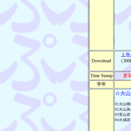
１年
Download
（300
Time Stamp
更
学年
☆火山
01火山噴
02火山灰
03安山岩
04火成岩