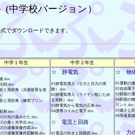
ント (中学校バージョン）
形式でダウンロードできます。
中学１年生
中学２年生
☆ 静電気
☆ 物
.doc
01運動の速
01静電気導入（引力と斥力の実
法則.doc
02自由落下.
験）.doc
屈折と屈折角（光源装置を使
03斜面の運動
02静電気導入（ライデン瓶にため
c
04斜面の
る実験）.doc
屈折と屈折角（練習プリン
リント.doc
03静電気から電気の正体.doc
05速さと距
04誘導コイルと電子.doc
反射.doc
06等速直線
ズの光の進みかた.doc
☆ 電流と回路
ズの像と光学台.doc
ズの虚像実像作図.doc
☆ 力
ズの虚像実像作図解答.doc
01電流の向きと回路図.doc