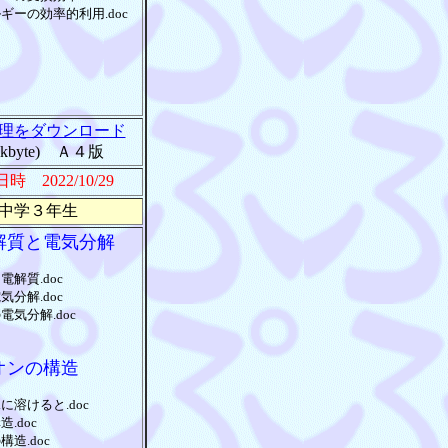
ギーの効率的利用.doc
理をダウンロード
0kbyte) Ａ４版
新日時
2022/10/29
中学３年生
解質と電気分解
電解質.doc
気分解.doc
電気分解.doc
オンの構造
に溶けると.doc
.doc
構造.doc