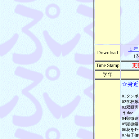
１年
Download
（2
Time Stamp
更新
学年
☆身近
01タンポ
02学校敷
03双眼
う.doc
04顕微鏡
05顕微鏡
06花を外
07被子植