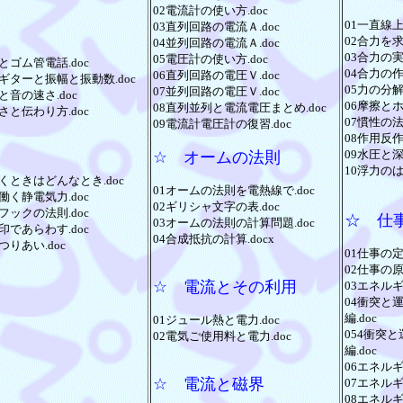
02電流計の使い方.doc
01一直線上
03直列回路の電流Ａ.doc
02合力を求
04並列回路の電流Ａ.doc
03合力の実
05電圧計の使い方.doc
とゴム管電話.doc
04合力の作図
06直列回路の電圧Ｖ.doc
ギターと振幅と振動数.doc
05力の分解.
07並列回路の電圧Ｖ.doc
と音の速さ.doc
06摩擦とホ
08直列並列と電流電圧まとめ.doc
さと伝わり方.doc
07慣性の法則
09電流計電圧計の復習.doc
08作用反作
09水圧と深
☆ オームの法則
10浮力のは
くときはどんなとき.doc
01オームの法則を電熱線で.doc
働く静電気力.doc
02ギリシャ文字の表.doc
フックの法則.doc
☆ 仕
03オームの法則の計算問題.doc
印であらわす.doc
04合成抵抗の計算.docx
つりあい.doc
01仕事の定義
02仕事の原理
☆ 電流とその利用
03エネルギ
04衝突と
編.doc
01ジュール熱と電力.doc
054衝突
02電気ご使用料と電力.doc
編.doc
06エネルギ
☆ 電流と磁界
07エネルギ
08エネルギ