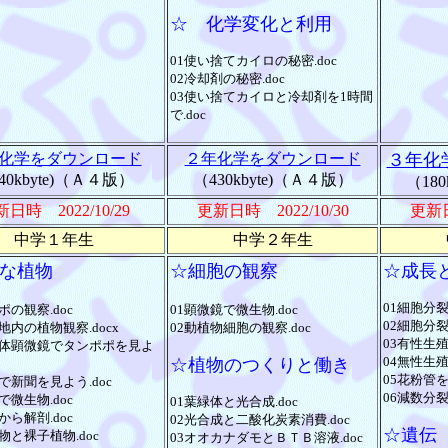
☆ 化学変化と利用
01使い捨てカイロの秘密.doc
02冷却剤の秘密.doc
03使い捨てカイロと冷却剤を1時間
で.doc
化学をダウンロード
２年化学をダウンロード
３年化
40kbyte)（Ａ４版）
（430kbyte)（Ａ４版）
（18
日時 2022/10/29
更新日時 2022/10/30
更新日
中学１年生
中学２年生
な植物
☆細胞の観察
☆成長
01細胞分裂
ポの観察.doc
01顕微鏡で微生物.doc
02細胞分裂
地内の植物観察.docx
02動植物細胞の観察.doc
03有性生殖.
実体顕微鏡でタンポポを見よ
04無性生殖.
☆植物のつくりと働き
05花粉管を
で新聞を見よう.doc
06減数分裂.
で微生物.doc
01葉緑体と光合成.doc
から解剖.doc
02光合成と二酸化炭素消費.doc
☆遺伝
物と裸子植物.doc
03オオカナダモとＢＴＢ溶液.doc