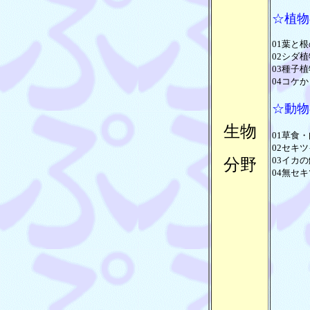
☆植物
01葉と根
02シダ植
03種子植
04コケか
☆動物
生物
01草食・
02セキツ
03イカの
分野
04無セキ