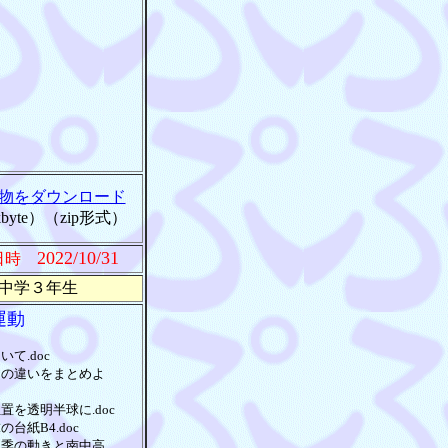
物をダウンロード
kbyte）（zip形式）
2022/10/31
日時
中学３年生
運動
いて.doc
月の違いをまとめよ
置を透明半球に.doc
の台紙B4.doc
四季の動きと南中高