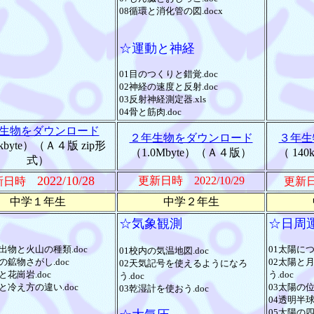
08循環と消化管の図.docx
☆運動と神経
01目のつくりと錯覚.doc
02神経の速度と反射.doc
03反射神経測定器.xls
04骨と筋肉.doc
生物をダウンロード
２年生物をダウンロード
３年生
kbyte）（Ａ４版 zip形
（1.0Mbyte）（Ａ４版）
（ 140
式）
2022/10/28
更新日時 2022/10/29
新日時
更新
中学１年生
中学２年生
☆気象観測
☆日周
出物と火山の種類.doc
01太陽につ
01校内の気温地図.doc
の鉱物さがし.doc
02太陽と
02天気記号を使えるようになろ
と花崗岩.doc
う.doc
う.doc
と冷え方の違い.doc
03太陽の位
03乾湿計を使おう.doc
04透明半球
05太陽の