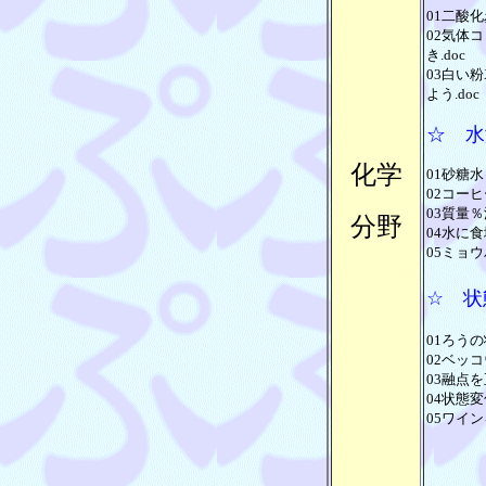
01二酸化
02気体コ
き.doc
03白い
よう.doc
☆ 水
化学
01砂糖水
02コーヒ
03質量％
分野
04水に食
05ミョウ
☆ 状
01ろうの
02ベッコ
03融点を
04状態変
05ワイン