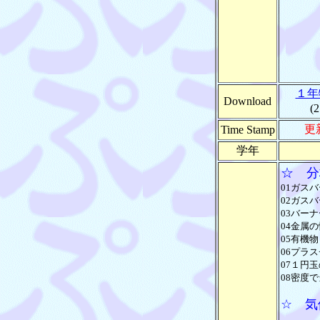
１年
Download
(
更新
Time Stamp
学年
☆ 分
01ガスバ
02ガスバ
03バーナ
04金属の
05有機物
06プラス
07１円玉
08密度で
☆ 気