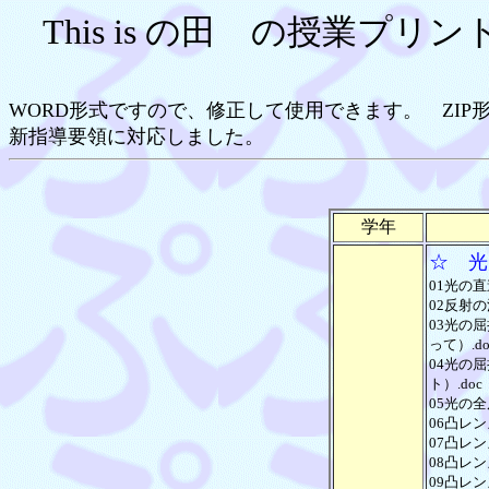
This is の田 の授業プリ
WORD形式ですので、修正して使用できます。 ZIP
新指導要領に対応しました。
学年
☆ 光
01光の直進
02反射の
03光の
って）.do
04光の
ト）.doc
05光の全
06凸レン
07凸レン
08凸レン
09凸レン